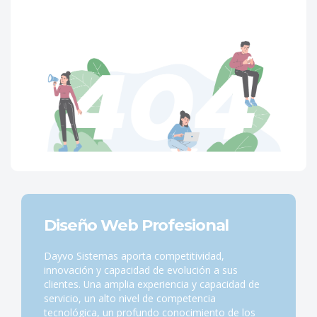
Diseño Web Profesional
Dayvo Sistemas aporta competitividad,
innovación y capacidad de evolución a sus
clientes. Una amplia experiencia y capacidad de
servicio, un alto nivel de competencia
tecnológica, un profundo conocimiento de los